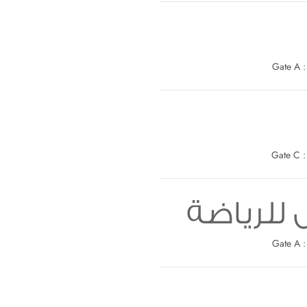
G
G
 للرياضة
G