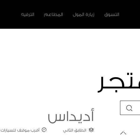
التسوق
زيارة المول
المطاعم
الترفيه
لأخرى
سية
تجر
أديداس
الطابق الثاني
أقرب موقف للسيارات : ATE A