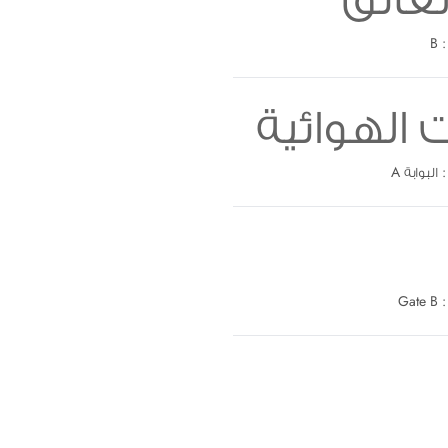
B
الهوائية
 A
G