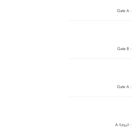
G
G
G
 A