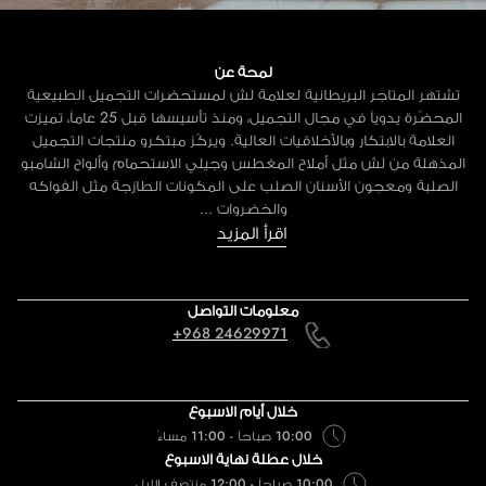
لمحة عن
تشتهر المتاجر البريطانية لعلامة لَش لمستحضرات التجميل الطبيعية
المحضّرة يدوياً في مجال التجميل، ومنذ تأسيسها قبل 25 عاماً، تميزت
العلامة بالابتكار وبالأخلاقيات العالية. ويركّز مبتكرو منتجات التجميل
المذهلة من لَش مثل أملاح المغطس وجيلي الاستحمام وألواح الشامبو
الصلبة ومعجون الأسنان الصلب على المكونات الطازجة مثل الفواكه
والخضروات ...
اقرأ المزيد
معلومات التواصل
+968 24629971
خلال أيام الاسبوع
10:00 صباحاً - 11:00 مساءً
خلال عطلة نهاية الاسبوع
10:00 صباحاً - 12:00 منتصف الليل