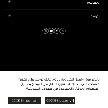
المطاعم
الترفيه
بالنقر فوق «قبول الكل Cookies»، فإنك توافق على تخزين
© 2026 مول عُمان. جميع
الحقوق محفوظة. هذا الموقع
cookies على جهازك لتحسين التنقل في الموقع وتحليل
تابع لمجموعة ماجد الفطيم
استخدام الموقع والمساعدة في جهودنا التسويقية.
العقارية.
إعدادات COOKIES
اقبل الكل COOKIES