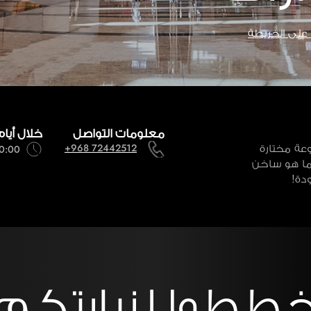
لى الخريطة
معلومات التواصل
خلال أيام
عة مختارة
+968 72442512
10:00 صباحاً - 11:00
 ما هو ساخن
دة!
ططوا لزيارتكم