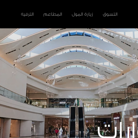
التسوق
زيارة المول
المطاعم
الترفيه
لأخرى
سية
رات