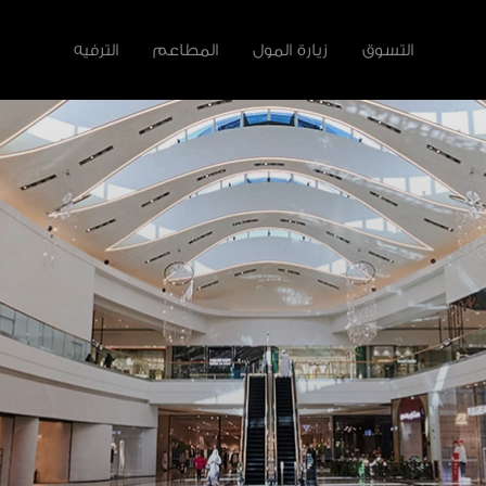
التسوق
زيارة المول
المطاعم
الترفيه
لأخرى
سية