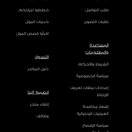
طلب التواصل
خططوا لزيارتكم
طلبات التصوير
خدمات المول
اقرأوا قصص المول
المساعدة
والمعلومات
التسوق
الشروط والأحكام
دليل المتاجر
سياسة الخصوصية
إعدادات ملفات تعريف
انضموا إلينا
الإرتباط
إنشاء متجر
إشعار مكافحة
العمليات الإحتيالية
وظائف
سياسة الإفصاح