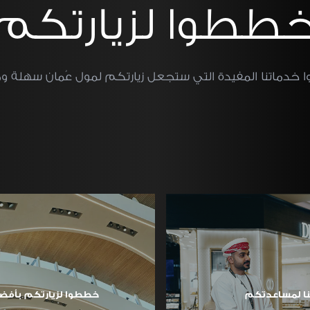
ططوا لزيارتكم
 خدماتنا المفيدة التي ستجعل زيارتكم لمول عُمان سهلة و
ا لمساعدتكم
خططوا لزيارتكم بأفض