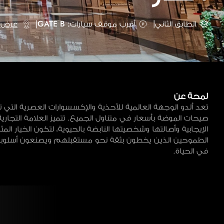
الطابق الثاني
|
أقرب موقف سيارات: GATE B
|
عرض ع
لمحة عن
تعد ألدو الوجهة العالمية للأحذية والإكسسوارات العصرية التي
صيحات الموضة بأسعار في متناول الجميع. تتميز العلامة التجاري
الإيجابية وأصالتها وشخصيتها النابضة بالحيوية، لتكون الخيار ال
الطموحين الذين يخطون بثقة نحو مستقبلهم ويصنعون أسلو
في الحياة.