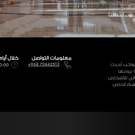
لى الخريطة
معلومات التواصل
خلال أيام
 تواكب أحدث
+968 72442513
10:00 صباحاً - 11:00
ة بروحها
مثالي للأشخاص
بهم الخاص