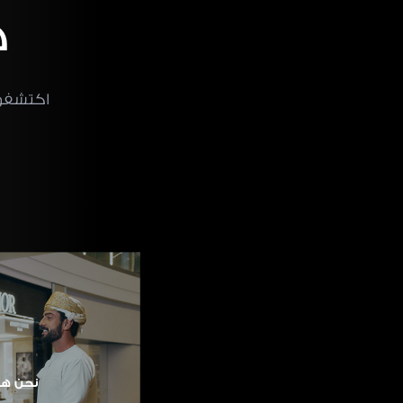
خ
اكتشفوا
نحن هن