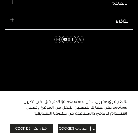
المطاعم
الترفيه
بالنقر فوق «قبول الكل Cookies»، فإنك توافق على تخزين
© 2026 مول عُمان. جميع
الحقوق محفوظة. هذا الموقع
cookies على جهازك لتحسين التنقل في الموقع وتحليل
تابع لمجموعة ماجد الفطيم
استخدام الموقع والمساعدة في جهودنا التسويقية.
العقارية.
إعدادات COOKIES
اقبل الكل COOKIES