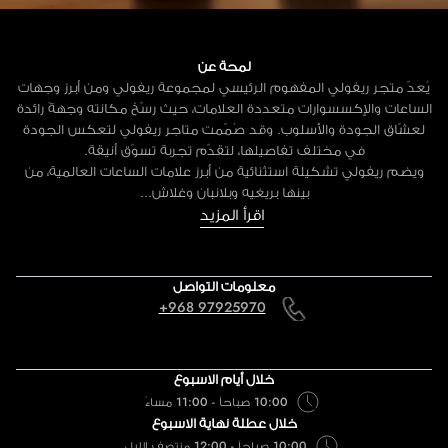
لمحة عن
يُعدّ متجر ريفولي المفهوم الرئيسي لمجموعة ريفولي ومن أبرز وجهات
الساعات والإكسسوارات متعددة العلامات، حيث رسّخ مكانته وجهةً رائدة
لعشّاق الجودة والأسلوب. وقد صُمّمت متاجر ريفولي لتعكس الجودة
في مختلف تفاصيلها، لتقدّم تجربة تسوّق أنيقة.
ويضم ريفولي تشكيلة استثنائية من أبرز علامات الساعات العالمية، من
بينها بريغيه وبلانبان وغلاش...
اقرأ المزيد
معلومات التواصل
+968 97925970
خلال أيام الاسبوع
10:00 صباحاً - 11:00 مساءً
خلال عطلة نهاية الاسبوع
10:00 صباحاً - 12:00 منتصف الليل