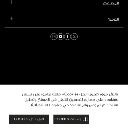
المطاعم
الترفيه
بالنقر فوق «قبول الكل Cookies»، فإنك توافق على تخزين
© 2026 مول عُمان. جميع
الحقوق محفوظة. هذا الموقع
cookies على جهازك لتحسين التنقل في الموقع وتحليل
تابع لمجموعة ماجد الفطيم
استخدام الموقع والمساعدة في جهودنا التسويقية.
العقارية.
إعدادات COOKIES
اقبل الكل COOKIES