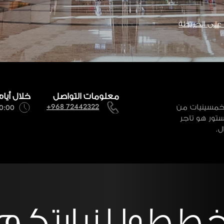
لى الخريطة
معلومات التواصل
خلال أيام
خمسينيات من
+968 72442322
10:00 صباحاً - 11:00
ستور هو تاجر
ل.
ططوا لزيارتكم