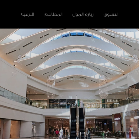
التسوق
زيارة المول
المطاعم
الترفيه
لأخرى
سية