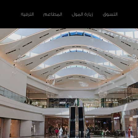
التسوق
زيارة المول
المطاعم
الترفيه
لأخرى
سية