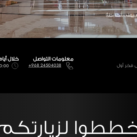
 على الخريطة
معلومات التواصل
خلال أيام
ماركيز الفاخرة التي تأسست عام 1986 بكل فخر أول
+968 24504038
10:00 صباحاً - 11:00
ططوا لزيارتكم