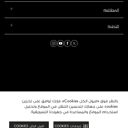
المطاعم
الترفيه
بالنقر فوق «قبول الكل Cookies»، فإنك توافق على تخزين
© 2026 مول عُمان. جميع
الحقوق محفوظة. هذا الموقع
cookies على جهازك لتحسين التنقل في الموقع وتحليل
تابع لمجموعة ماجد الفطيم
استخدام الموقع والمساعدة في جهودنا التسويقية.
العقارية.
إعدادات COOKIES
اقبل الكل COOKIES