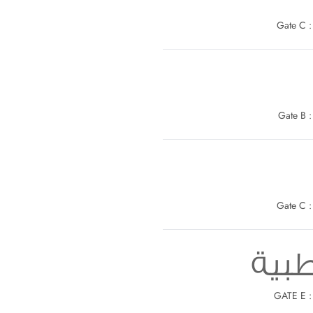
G
G
G
طبية
G