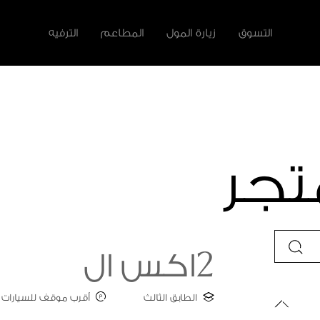
التسوق
زيارة المول
المطاعم
الترفيه
لأخرى
لأثاث المنزلي
سية
تجر
2اكس ال
الطابق الثالث
أقرب موقف للسيارات : ate C