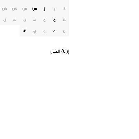
ذ
ر
ز
س
ش
ص
ض
ظ
ع
غ
ف
ق
ك
ل
ن
ه
و
ي
#
إزالة الكل