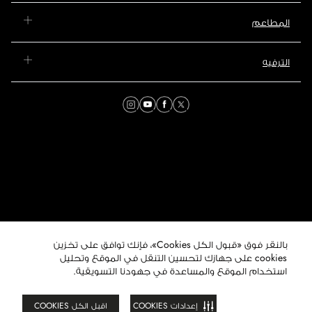
المطاعم
الترفيه
بالنقر فوق «قبول الكل Cookies»، فإنك توافق على تخزين
© 2026 مول عُمان. جميع
الحقوق محفوظة. هذا الموقع
cookies على جهازك لتحسين التنقل في الموقع وتحليل
تابع لمجموعة ماجد الفطيم
استخدام الموقع والمساعدة في جهودنا التسويقية.
العقارية.
إعدادات COOKIES
اقبل الكل COOKIES