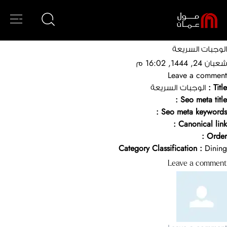
الوجبات السريعة
شعبان 24, 1444, 16:02 م
الأزياء
خططوا لزيارتكم
الحلويات
سنو عُمان
ألعاب الأطفال والألعاب الأخرى
Leave a comment
الرياضة والترفيه
ماجيك بلانيت
الكافيهات
البصريات والنظارات الشمسية
Title :
الوجبات السريعة
خريطة المول
فنتازمو
الأطفال
الوجبات السريعة
المنتجات المتخصصة
Seo meta title :
خدمات المول
المنزل والإلكترونيات
فوكس سينما
المطاعم
Seo meta keywords :
المتاجر الفاخرة
Canonical link :
الجمال والصحة
منطقه الواقع الأفتراضي
الهايبر ماركت
Order :
جراوند كونترول
الساعات والمجوهرات
الخدمات
Category Classification :
Dining
الكتب والقرطاسية
Leave a comment