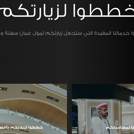
ططوا لزيارتكم
 خدماتنا المفيدة التي ستجعل زيارتكم لمول عُمان سهلة و
ا لمساعدتكم
خططوا لزيارتكم بأفض