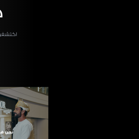
خ
اكتشفوا
نحن هن