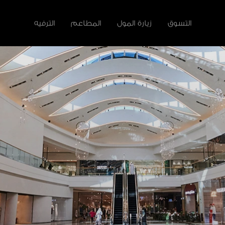
التسوق
زيارة المول
المطاعم
الترفيه
لأخرى
سية