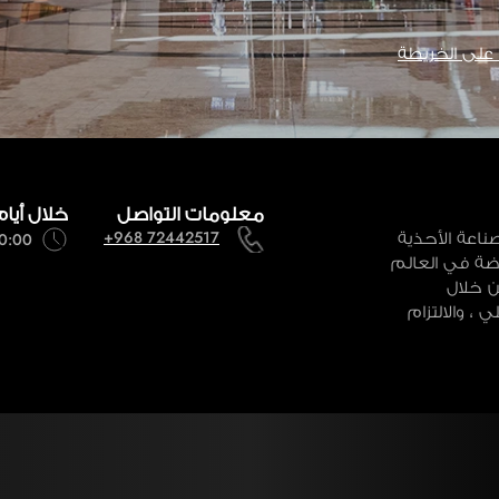
لى الخريطة
معلومات التواصل
خلال أيام
ناعة الأحذية
+968 72442517
10:00 صباحاً - 11:00
ضة في العالم
مت من خلال
، والالتزام