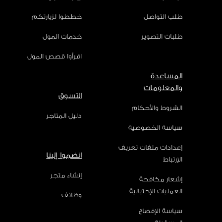
طلب التواصل
خططوا لزيارتكم
طلبات التصوير
خدمات المول
اقرأوا قصص المول
المساعدة
والمعلومات
التسوق
الشروط والأحكام
دليل المتاجر
سياسة الخصوصية
إعدادات ملفات تعريف
انضموا إلينا
الإرتباط
إنشاء متجر
إشعار مكافحة
العمليات الإحتيالية
وظائف
سياسة الإفصاح