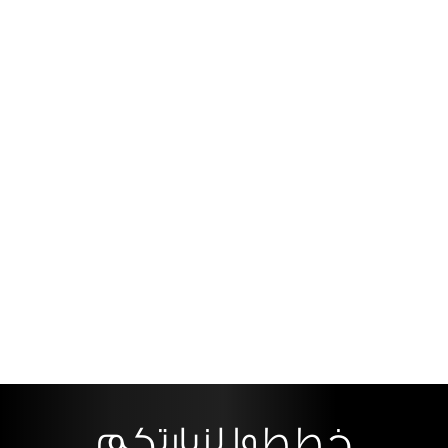
خططوا لزيارتكم