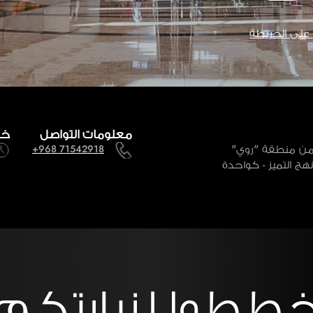
لى الخريطة
معلومات التواصل
خل
" عملياتها في يناير 2000، متخذةً من منطقة "روي"
+968 71542918
نهج التميز - كواحدة
ططوا لزيارتكم