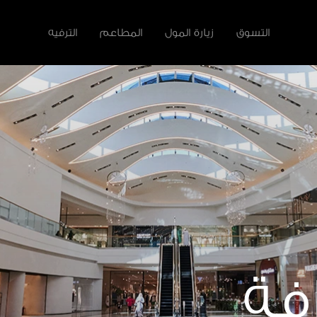
التسوق
زيارة المول
المطاعم
الترفيه
لأخرى
سية
فة