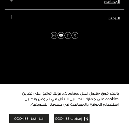
المطاعم
الترفيه
بالنقر فوق «قبول الكل Cookies»، فإنك توافق على تخزين
© 2026 مول عُمان. جميع
الحقوق محفوظة. هذا الموقع
cookies على جهازك لتحسين التنقل في الموقع وتحليل
تابع لمجموعة ماجد الفطيم
استخدام الموقع والمساعدة في جهودنا التسويقية.
العقارية.
إعدادات COOKIES
اقبل الكل COOKIES