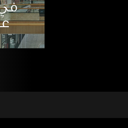
في 
عُ