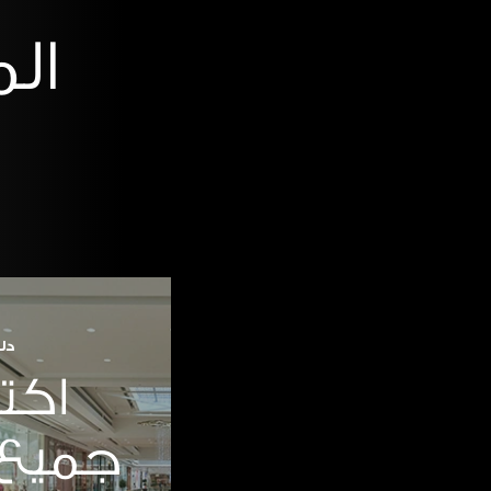
ال
دل
اكت
جميع 