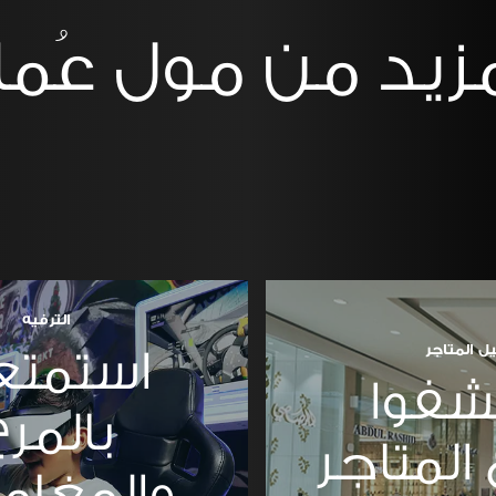
مزيد من مول عُما
الترفيه
يل المتاجر
استمتع
شفوا
بالمرح
المتاجر
والمغام