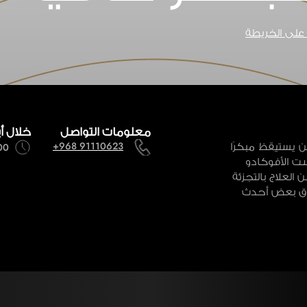
لى الخريطة
معلومات التواصل
خلال أ
ن يستيقظ مبكرًا
+968 91110623
8:00 صباحاً
ست الأفوكادو
لعلاج بالتجزئة
ذوق بعض أحدث