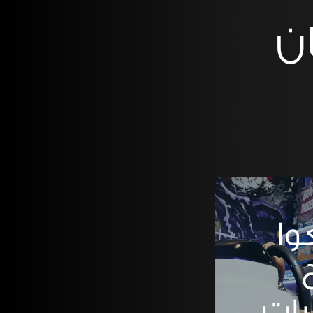
ن
وا
رات